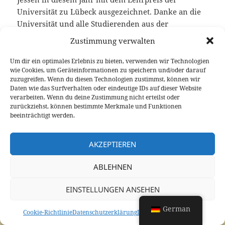
Universität zu Lübeck ausgezeichnet. Danke an die
Universität und alle Studierenden aus der
Lehrveranstaltung für ihr riesiges Engagement!
Zustimmung verwalten
Näheres über die Preisverleihung gibt es in der
Um dir ein optimales Erlebnis zu bieten, verwenden wir Technologien
wie Cookies, um Geräteinformationen zu speichern und/oder darauf
Pressemeldung der Universität:
zuzugreifen. Wenn du diesen Technologien zustimmst, können wir
Daten wie das Surfverhalten oder eindeutige IDs auf dieser Website
https://www.uni-
verarbeiten. Wenn du deine Zustimmung nicht erteilst oder
zurückziehst, können bestimmte Merkmale und Funktionen
luebeck.de/aktuelles/nachricht/artikel/preisverleihu
beeinträchtigt werden.
ngsfeier-1.html
AKZEPTIEREN
Veröffentlicht
zu Lehrpreis 2021 d
Dezember 2, 2021
Schreibe einen Kommentar
am
ABLEHNEN
Datenschutzerklärung
Mit Stolz präsentiert von WordPress
EINSTELLUNGEN ANSEHEN
German
Cookie-Richtlinie
Datenschutzerklärung
Datenschutzerklärung