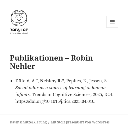
MENÜ
UND
WIDGETS
Publikationen – Robin
Nehler
Düfeld, A.*,
Nehler, R.*
, Peplies, E., Jessen, S.
Social odor as a source of learning in human
infants.
Trends in Cognitive Sciences, 2025, DOI:
https://doi.org/10.1016/j.tics.2025.04.010.
Datenschutzerklärung
Mit Stolz präsentiert von WordPress