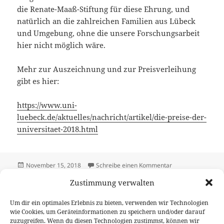
die Renate-Maaß-Stiftung für diese Ehrung, und
natürlich an die zahlreichen Familien aus Lübeck
und Umgebung, ohne die unsere Forschungsarbeit
hier nicht möglich wäre.
Mehr zur Auszeichnung und zur Preisverleihung
gibt es hier:
https://www.uni-
luebeck.de/aktuelles/nachricht/artikel/die-preise-der-
universitaet-2018.html
Veröffentlicht
zu Renate-Maaß-P
November 15, 2018
Schreibe einen Kommentar
am
Zustimmung verwalten
Neue Doktorandin
Um dir ein optimales Erlebnis zu bieten, verwenden wir Technologien
wie Cookies, um Geräteinformationen zu speichern und/oder darauf
zuzugreifen. Wenn du diesen Technologien zustimmst, können wir