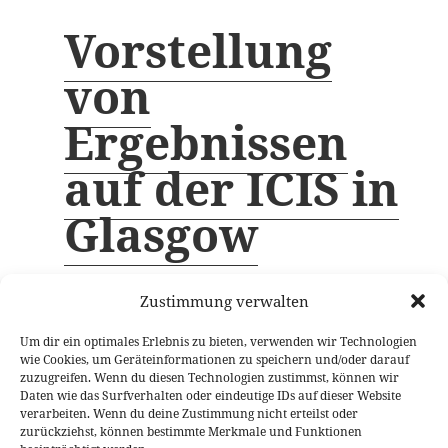
Vorstellung
von
Ergebnissen
auf der ICIS in
Glasgow
Zustimmung verwalten
Antonia Düfeld und Sarah Jessen aus dem Babylab
Um dir ein optimales Erlebnis zu bieten, verwenden wir Technologien
haben im Juli neue Ergebnisse zur Rolle des
wie Cookies, um Geräteinformationen zu speichern und/oder darauf
väterlichen Geruchs für die frühe soziale Entwicklung
zuzugreifen. Wenn du diesen Technologien zustimmst, können wir
auf dem International Congress of Infant Studies (ICIS)
Daten wie das Surfverhalten oder eindeutige IDs auf dieser Website
verarbeiten. Wenn du deine Zustimmung nicht erteilst oder
in Glasgow vorgestellt, und viele neue Ideen und
zurückziehst, können bestimmte Merkmale und Funktionen
Einblicke in aktuelle Forschungsthemen