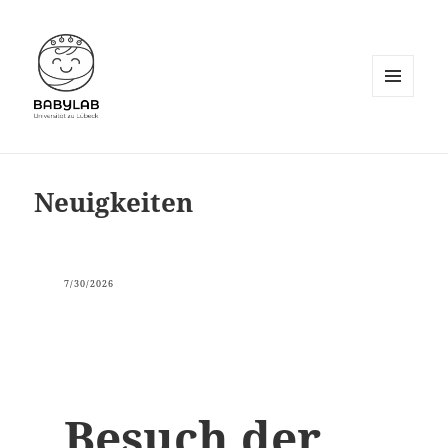
MENÜ
UND
WIDGETS
Neuigkeiten
7/30/2026
Besuch der