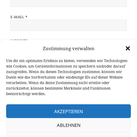
E-MAIL
*
WEBSITE
Zustimmung verwalten
Um dir ein optimales Erlebnis zu bieten, verwenden wir Technologien
wie Cookies, um Geräteinformationen zu speichern und/oder darauf
zuzugreifen. Wenn du diesen Technologien zustimmst, können wir
Daten wie das Surfverhalten oder eindeutige IDs auf dieser Website
verarbeiten. Wenn du deine Zustimmung nicht erteilst oder
Beitrags-
zurückziehst, können bestimmte Merkmale und Funktionen
ZURÜCK
beeinträchtigt werden.
Navigation
Welche Rolle spielen räumliche
Vorheriger
Frequenzen für die
Beitrag:
AKZEPTIEREN
Emotionsverarbeitung von Säuglingen?
ABLEHNEN
WEITER
Renate-Maaß-Preis 2018
Nächster