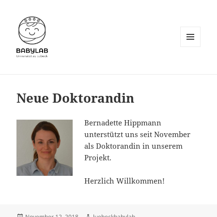
MENÜ
UND
WIDGETS
Neue Doktorandin
Bernadette Hippmann
unterstützt uns seit November
als Doktorandin in unserem
Projekt.
Herzlich Willkommen!
Veröffentlicht
Autor
November 12, 2018
luebeckbabylab