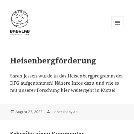
MENÜ
UND
WIDGETS
Heisenbergförderung
Sarah Jessen wurde in das
Heisenbergprogramm
der
DFG aufgenommen! Nähere Infos dazu und wie es
mit unserer Forschung hier weitergeht in Kürze!
Veröffentlicht
Autor
August 23, 2022
luebeckbabylab
am
Schreibe einen Kommentar