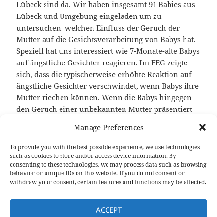
Lübeck sind da. Wir haben insgesamt 91 Babies aus
Lübeck und Umgebung eingeladen um zu
untersuchen, welchen Einfluss der Geruch der
Mutter auf die Gesichtsverarbeitung von Babys hat.
Speziell hat uns interessiert wie 7-Monate-alte Babys
auf ängstliche Gesichter reagieren. Im EEG zeigte
sich, dass die typischerweise erhöhte Reaktion auf
ängstliche Gesichter verschwindet, wenn Babys ihre
Mutter riechen können. Wenn die Babys hingegen
den Geruch einer unbekannten Mutter präsentiert
bekamen oder gar keinen speziellen Geruch, zeigten
Manage Preferences
sie die übliche verstärkte Reaktion auf ängstliche
Gesichter. Der vertraute Geruch der Mutter scheint
To provide you with the best possible experience, we use technologies
also auszureichen, um die frühe
such as cookies to store and/or access device information. By
consenting to these technologies, we may process data such as browsing
Emotionsverarbeitung bei Babys zu beeinflussen.
behavior or unique IDs on this website. If you do not consent or
withdraw your consent, certain features and functions may be affected.
Den vorläufigen Artikel zu dieser Studie finden Sie
hier (auf Englisch):
ACCEPT
https://www.biorxiv.org/content/10.1101/827626v1