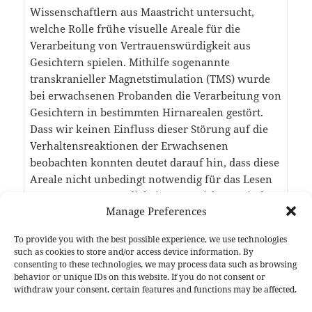
Wissenschaftlern aus Maastricht untersucht,
welche Rolle frühe visuelle Areale für die
Verarbeitung von Vertrauenswürdigkeit aus
Gesichtern spielen. Mithilfe sogenannte
transkranieller Magnetstimulation (TMS) wurde
bei erwachsenen Probanden die Verarbeitung von
Gesichtern in bestimmten Hirnarealen gestört.
Dass wir keinen Einfluss dieser Störung auf die
Verhaltensreaktionen der Erwachsenen
beobachten konnten deutet darauf hin, dass diese
Areale nicht unbedingt notwendig für das Lesen
von Vertrauenswürdigkeit aus Gesichtern sind.
Manage Preferences
Further information can be found here
To provide you with the best possible experience, we use technologies
such as cookies to store and/or access device information. By
Janssens, S.E.W., Sack, A.T., Jessen, S., & de Graaf,
consenting to these technologies, we may process data such as browsing
behavior or unique IDs on this website. If you do not consent or
T. (2020).
Can processing of face trustworthiness
withdraw your consent, certain features and functions may be affected.
bypass early visual cortex? A transcranial