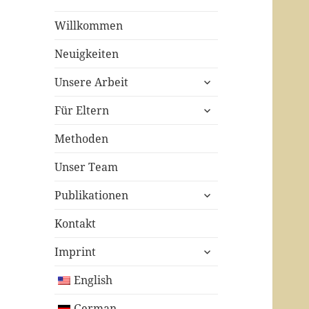
Willkommen
Neuigkeiten
untermenü
Unsere Arbeit
öffnen
untermenü
Für Eltern
öffnen
Methoden
Unser Team
untermenü
Publikationen
öffnen
Kontakt
untermenü
Imprint
öffnen
English
German