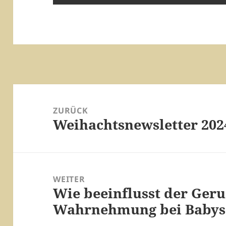
Beitrags-
Navigation
ZURÜCK
Weihachtsnewsletter 202
Vorheriger
Beitrag:
WEITER
Wie beeinflusst der Geru
Nächster
Wahrnehmung bei Babys
Beitrag: