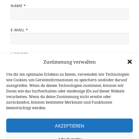
NAME
*
E-MAIL
*
WEBSITE
Zustimmung verwalten
Um dir ein optimales Erlebnis zu bieten, verwenden wir Technologien
wie Cookies, um Geräteinformationen zu speichern und/oder darauf
zuzugreifen. Wenn du diesen Technologien zustimmst, können wir
Daten wie das Surfverhalten oder eindeutige IDs auf dieser Website
verarbeiten. Wenn du deine Zustimmung nicht erteilst oder
Beitrags-
zurückziehst, können bestimmte Merkmale und Funktionen
ZURÜCK
beeinträchtigt werden.
Navigation
Vorstellung von Ergebnissen auf der ICIS
Vorheriger
in Glasgow
Beitrag:
AKZEPTIEREN
WEITER