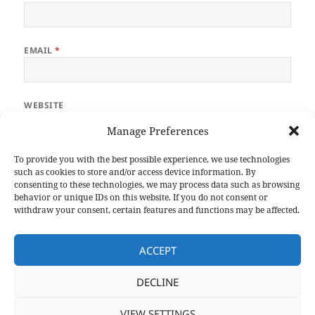
EMAIL
*
WEBSITE
Manage Preferences
To provide you with the best possible experience, we use technologies
such as cookies to store and/or access device information. By
consenting to these technologies, we may process data such as browsing
behavior or unique IDs on this website. If you do not consent or
withdraw your consent, certain features and functions may be affected.
Post
PREVIOUS
navigation
Kognitive Kontrolle, Motivation, und der
Previous
ACCEPT
IFJ
post:
DECLINE
NEXT
Wie reagiert das Babygehirn auf bewegte
Next
VIEW SETTINGS