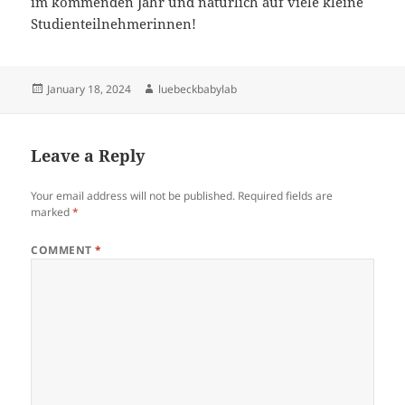
im kommenden Jahr und natürlich auf viele kleine
Studienteilnehmerinnen!
Posted
Author
January 18, 2024
luebeckbabylab
on
Leave a Reply
Your email address will not be published.
Required fields are
marked
*
COMMENT
*