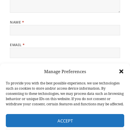
NAME
*
EMAIL
*
WEBSITE
Manage Preferences
To provide you with the best possible experience, we use technologies
such as cookies to store and/or access device information. By
consenting to these technologies, we may process data such as browsing
behavior or unique IDs on this website. If you do not consent or
withdraw your consent, certain features and functions may be affected.
Post
PREVIOUS
navigation
ACCEPT
Wie nehmen Kinder und Erwachsene
Previous
soziale Hierarchien wahr?
post: